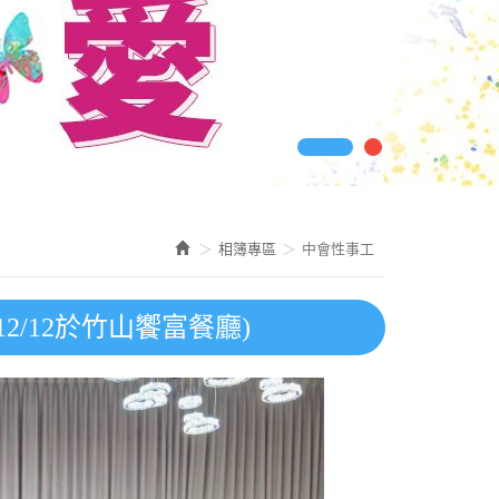
相簿專區
中會性事工
2/12於竹山饗富餐廳)