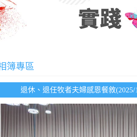
相簿專區
退休、退任牧者夫婦感恩餐敘(2025/1